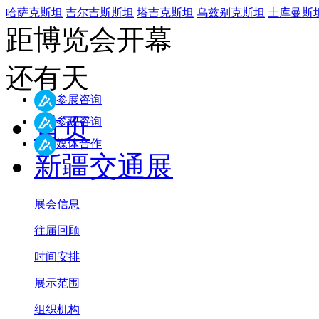
哈萨克斯坦
吉尔吉斯斯坦
塔吉克斯坦
乌兹别克斯坦
土库曼斯
距博览会开幕
还有
天
参展咨询
首页
参观咨询
媒体合作
新疆交通展
展会信息
往届回顾
时间安排
展示范围
组织机构