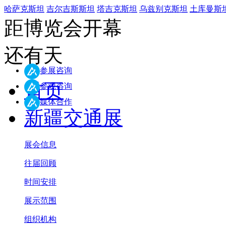
哈萨克斯坦
吉尔吉斯斯坦
塔吉克斯坦
乌兹别克斯坦
土库曼斯
距博览会开幕
还有
天
参展咨询
首页
参观咨询
媒体合作
新疆交通展
展会信息
往届回顾
时间安排
展示范围
组织机构