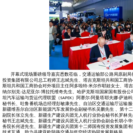
开幕式现场重磅领导嘉宾悉数莅临，交通运输部公路局原副局
投资集团有限公司总工程师王志斌
先生、塔吉克斯坦共和国工商协
斯坦共和国工商协会对外项目主任阿多啦特
米尔作耶娃女士、塔吉
·
纳尔别克
达尼亚尔
博拉托维奇先生、哈萨克斯坦国家国有股份公
·
·
坦汽车运输与货运代理联盟（
）阿赛尔
阿曼塔耶夫娜
萨迪科
SAPEK
·
·
秘书长、吐鲁番机场总经理
彭敏康
先生、自治区交通运输厅运输服
新疆维吾尔自治区新能源汽车发展协会副秘书长吴
鹏
先生
、第十二
副院长
张立
先生、新疆生产建设兵团无人机行业协会秘书长
罗林
先
秘书王志斌先生、新疆生产建设兵团无人机行业协会副会长
胡小华
务院长何进先生、新疆生产建设兵团第十二师国有投资发展集团有
技术互通，助力共建亚欧陆路交通与低空经济协同发展新格局。