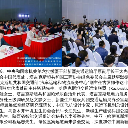
长、中央和国家机关第六批援疆干部新疆交通运输厅原副厅长
王太
先
会中国代表处，塔吉克斯坦共和国工商协会绿色委员会主席默罕默
克斯坦共和国交通部
汽车运输和物流服务中心
副主任
古罗姆作达
“
”
·
司驻华代表处副主任塔勒先生、哈萨克斯坦交通运输联盟（
Kazlogisti
娃女士、塔吉克斯坦共和国帕米尔自治州代表、塔吉克斯坦电力服
务处三级调研员赵文静女士、新疆生产建设兵团交通运输局办公室
师翼展低空经济研究院院长，中国飞机设计专家，原运飞机副总设
生、乌鲁木齐环境卫生协会会长
牛长江先生、
新疆生产建设兵团公
先生、陕西省智能交通促进会秘书长
李英举
先生、中亚（哈萨克斯
限公司
程远志
先生。每位嘉宾远道而来参会交流，深度加强中国新