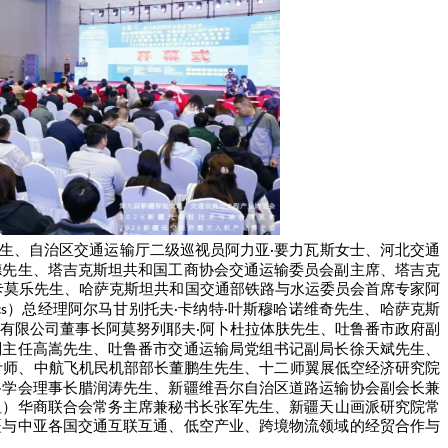
生、自治区交通运输厅二级巡视员阿力亚
要力瓦斯女士、河北交通
·
德先生、塔吉克斯坦共和国工商协会交通运输委员会副主席、塔吉克
卡莫乐
先生、哈萨克斯坦共和国交通部铁路与水运委员会首席专家阿
）总经理阿尔马甘别托夫
卡纳特
叶斯穆哈诺维奇先生、哈萨克斯
cs
·
·
务有限公司董事长
阿莫努列耶夫
阿卜杜拉体肤
先生、吐鲁番市政府副
·
副主任
高嵩先生
、吐鲁番市交通运输局党组书记副局长
徐天斌
先生、
计师、中航飞机民机部部长
董鹏生
先生、十二师翼展低空经济研究院
路学会理事长腊润涛先生、新疆维吾尔自治区道路运输协会副会长兼
坦）华商联合会常务主席兼秘书长张
军
先生、新疆天山画派研究院常
疆与中亚各国交通互联互通、低空产业、跨境物流领域的经贸合作与