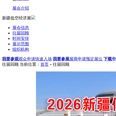
展会介绍
新疆低空经济展
展会信息
往届回顾
时间安排
展示范围
组织机构
我要参观
观众申请快速入场
我要参展
展商申请预定展位
下载中
往届回顾
当前位置：
首页
» 往届回顾