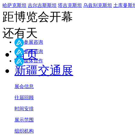
哈萨克斯坦
吉尔吉斯斯坦
塔吉克斯坦
乌兹别克斯坦
土库曼斯
距博览会开幕
还有
天
参展咨询
首页
参观咨询
媒体合作
新疆交通展
展会信息
往届回顾
时间安排
展示范围
组织机构