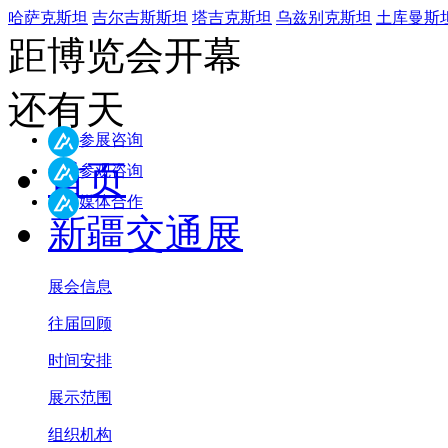
哈萨克斯坦
吉尔吉斯斯坦
塔吉克斯坦
乌兹别克斯坦
土库曼斯
距博览会开幕
还有
天
参展咨询
首页
参观咨询
媒体合作
新疆交通展
展会信息
往届回顾
时间安排
展示范围
组织机构