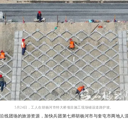
5月24日，工人在胡杨河市特大桥项目施工现场铺设道路护坡。
沿线团场的旅游资源，加快兵团第七师胡杨河市与奎屯市两地人