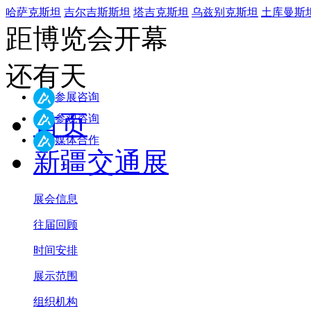
哈萨克斯坦
吉尔吉斯斯坦
塔吉克斯坦
乌兹别克斯坦
土库曼斯
距博览会开幕
还有
天
参展咨询
首页
参观咨询
媒体合作
新疆交通展
展会信息
往届回顾
时间安排
展示范围
组织机构