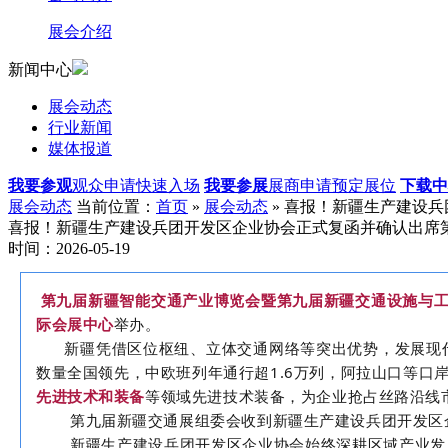
展会介绍
新闻中心
展会动态
行业新闻
媒体报道
我要参观
观众申请快速入场
我要参展
展商申请预定展位
下载中
展会动态
当前位置：
首页
»
展会动态
» 喜报！新疆生产建设
喜报！新疆生产建设兵团开发区企业协会正式复函并确认出席
时间：2026-05-19
第九届新疆智能交通产业博
览会暨第九
届新疆交通设施与
际会展中心
举办。
新疆凭借区位枢纽、立体交通网络等突出优势，发展现代交
数量全国领先，中欧班列年通行超1.6万列，阿拉山口等口
先进技术和装备
等领域先进技术装备，为企业抢占丝路沿线
第九届新疆交通展组委会收到新疆生产建设兵团开发区
新疆生产建设兵团开发区企业协会始终深耕区域产业发