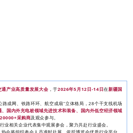
交通产业高质量发展大会
，于
2026年5月12日-14日
在
新疆国
路成网、铁路环环、航空成扇"立体格局，28个干支线机场
通
、
国内外
充电桩
领域先进技术和装备、
国内外低空经济领域
20000+采购商
及观众参与。
行业相关企业代表集中观展参会，聚力共赴行业盛会。
。协会将组织参会人员准时赴展，依托博览会优质行业平台，