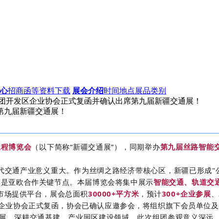
心
招商函等资料下载
展会介绍
时间地点展品类别
兵团开发区企业协会正式复函并确认出席第九届新疆交通展！
第九届新疆交通展！
工程博览会
（以下简称“新疆交通展”），同期举办
第九届丝路智能
通产业意义重大。作为丝绸之路经济带核心区，新疆已形成"公
岸是亚欧合作关键节点。本届博览会将集中展示
智能交通、轨道交
市场提供平台，展会总面积
30000+平方米
，预计
300+企业参展
、
企业协会正式复函，协会已确认应邀参会，将组织旗下会员单位及
展，深耕交通基建、产业园区建设领域，此次组团参观意义深远