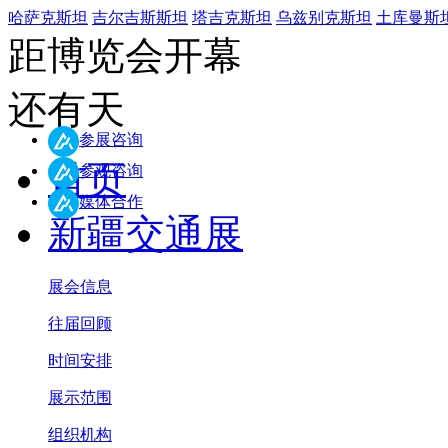
哈萨克斯坦
吉尔吉斯斯坦
塔吉克斯坦
乌兹别克斯坦
土库曼斯
距博览会开幕
还有
天
参展咨询
首页
参观咨询
媒体合作
新疆交通展
展会信息
往届回顾
时间安排
展示范围
组织机构