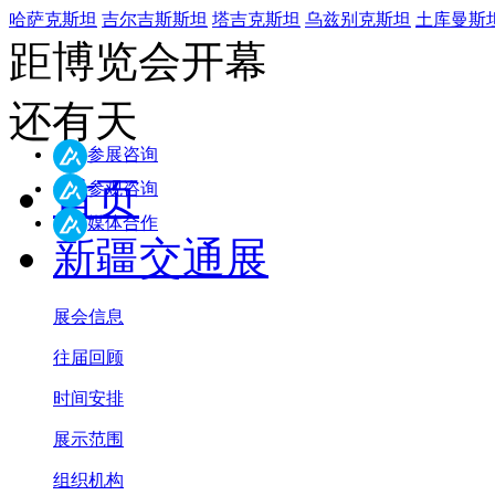
哈萨克斯坦
吉尔吉斯斯坦
塔吉克斯坦
乌兹别克斯坦
土库曼斯
距博览会开幕
还有
天
参展咨询
首页
参观咨询
媒体合作
新疆交通展
展会信息
往届回顾
时间安排
展示范围
组织机构